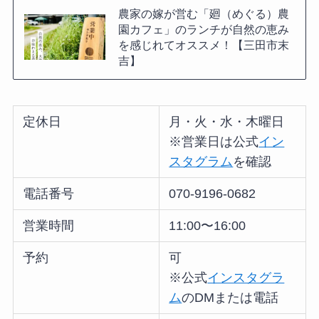
農家の嫁が営む「廻（めぐる）農
園カフェ」のランチが自然の恵み
を感じれてオススメ！【三田市末
吉】
定休日
月・火・水・木曜日
※営業日は公式
イン
スタグラム
を確認
電話番号
070-9196-0682
営業時間
11:00〜16:00
予約
可
※公式
インスタグラ
ム
のDMまたは電話