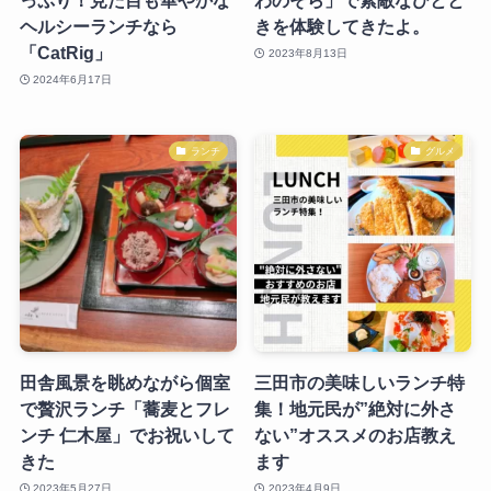
っぷり！見た目も華やかな
わのそら」で素敵なひとと
ヘルシーランチなら
きを体験してきたよ。
「CatRig」
2023年8月13日
2024年6月17日
ランチ
グルメ
田舎風景を眺めながら個室
三田市の美味しいランチ特
で贅沢ランチ「蕎麦とフレ
集！地元民が”絶対に外さ
ンチ 仁木屋」でお祝いして
ない”オススメのお店教え
きた
ます
2023年5月27日
2023年4月9日