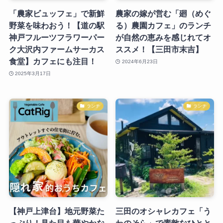
「農家ビュッフェ」で新鮮
農家の嫁が営む「廻（めぐ
野菜を味わおう！【道の駅
る）農園カフェ」のランチ
神戸フルーツフラワーパー
が自然の恵みを感じれてオ
ク大沢内ファームサーカス
ススメ！【三田市末吉】
食堂】カフェにも注目！
2024年6月23日
2025年3月17日
ランチ
ランチ
【神戸上津台】地元野菜た
三田のオシャレカフェ「う