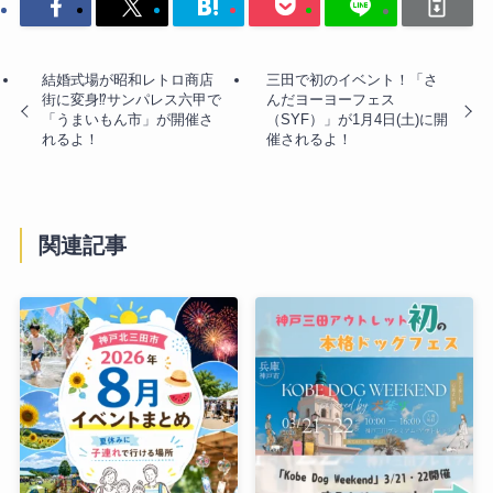
結婚式場が昭和レトロ商店
三田で初のイベント！「さ
街に変身⁉︎サンパレス六甲で
んだヨーヨーフェス
「うまいもん市」が開催さ
（SYF）」が1月4日(土)に開
れるよ！
催されるよ！
関連記事