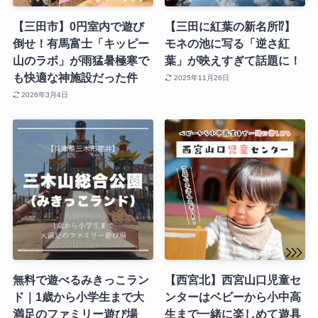
【三田市】0円室内で遊び
【三田に紅葉の新名所⁉︎】
倒せ！有馬富士「キッピー
モネの池に写る「逆さ紅
山のラボ」が雨猛暑極寒で
葉」が映えすぎて話題に！
も快適な神施設だった件
2025年11月26日
2026年3月4日
無料で遊べるみきっこラン
【西宮北】西宮山口児童セ
ド｜1歳から小学生まで大
ンターはベビーから小中高
満足のファミリー遊び場
生まで一緒に楽しめて遊具