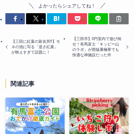
よかったらシェアしてね！
【三田市】0円室内で遊び倒
【三田に紅葉の新名所⁉︎】モ
せ！有馬富士「キッピー山
ネの池に写る「逆さ紅葉」
のラボ」が雨猛暑極寒でも
が映えすぎて話題に！
快適な神施設だった件
関連記事