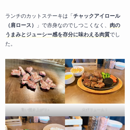
ランチのカットステーキは「
チャックアイロール
（肩ロース）
」で赤身なのでしつこくなく、
肉の
うまみとジューシー感を存分に味わえる肉質
でし
た。
良い焼き上がり♪
大ボリューム！