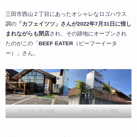
三田市西山２丁目にあったオシャレなロゴハウス
調の
「カフェイツツ」さんが2022年7月31日に惜し
まれながらも閉店
され、その跡地にオープンされ
たのがこの「
BEEF EATER
（ビーフーイータ
ー）」さん。
ビーフイ―ター外観
ビーフイ―ター看板