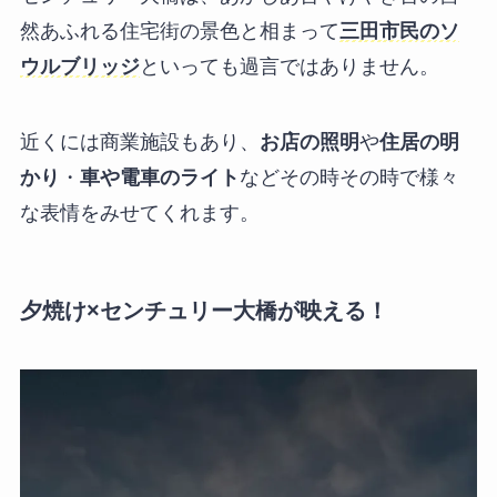
然あふれる住宅街の景色と相まって
三田市民のソ
ウルブリッジ
といっても過言ではありません。
近くには商業施設もあり、
お店の照明
や
住居の明
かり
・
車や電車のライト
などその時その時で様々
な表情をみせてくれます。
夕焼け×センチュリー大橋が映える！